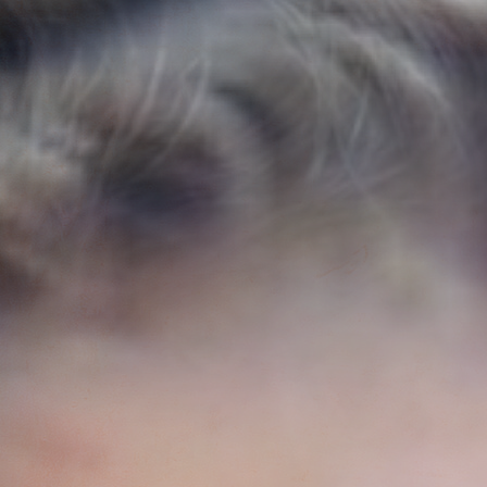
Portraitfotos
HolzSpiel
3. Gautinger Maifestspiele
Über mich
Projekte
Kontakt